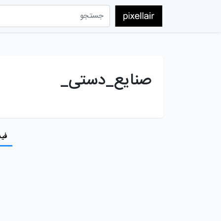
صنایع_دستی_
فید