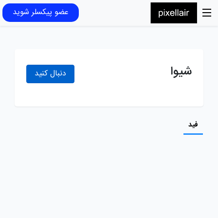
عضو پیکسلر شوید
شیوا
دنبال کنید
فید