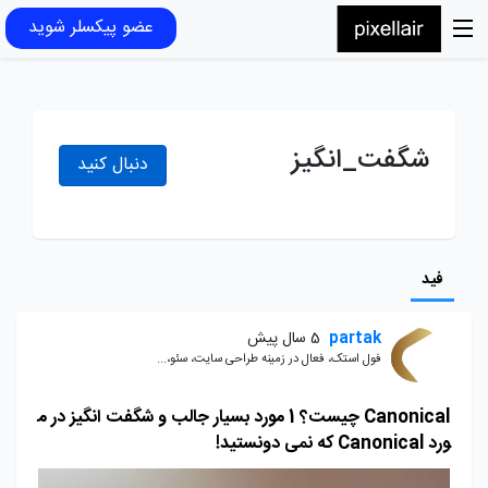
عضو پیکسلر شوید
شگفت_انگیز
دنبال کنید
فید
partak
5 سال پیش
فول استک، فعال در زمینه طراحی سایت، سئو،...
Canonical چیست؟ 1 مورد بسیار جالب و شگفت انگیز در م
ورد Canonical که نمی دونستید!