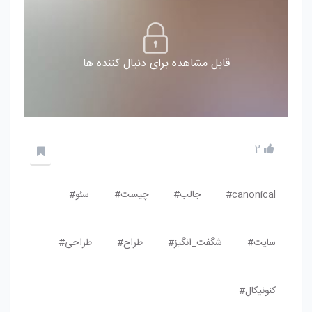
قابل مشاهده برای دنبال کننده ها
2
canonical#
جالب#
چیست#
سئو#
سایت#
شگفت_انگیز#
طراح#
طراحی#
کنونیکال#