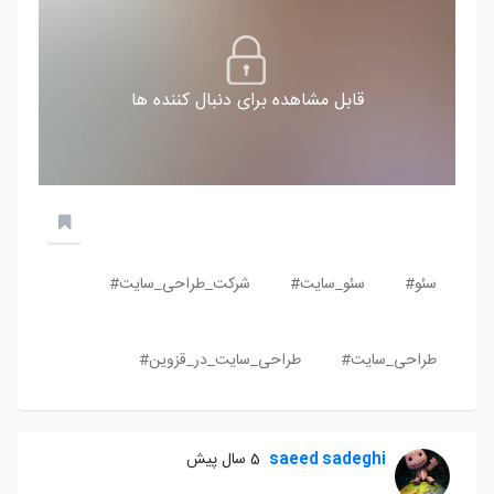
قابل مشاهده برای دنبال کننده ها
سئو#
سئو_سایت#
شرکت_طراحی_سایت#
طراحی_سایت#
طراحی_سایت_در_قزوین#
saeed sadeghi
5 سال پیش