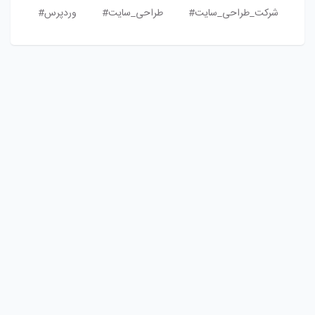
شرکت_طراحی_سایت#
طراحی_سایت#
وردپرس#