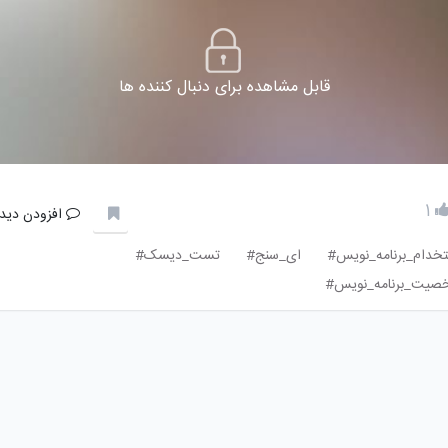
قابل مشاهده برای دنبال کننده ها
1
افزودن دیدگ
خدام_برنامه_نویس#
ای_سنج#
تست_دیسک#
صیت_برنامه_نویس#