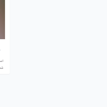
است
شخ