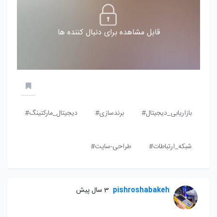
قابل مشاهده برای دنبال کننده ها
بازاریابی_دیجیتال#
برندسازی#
دیجیتال_مارکتینگ#
شبکه_ارتباطات#
طراحی-سایت#
pishroshabakeh
3 سال پیش