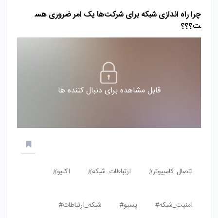
چرا راه اندازی شبکه برای شرکت‌ها یک امر ضروری هس
ت؟؟؟
قابل مشاهده برای دنبال کننده ها
اتصال_کامپیوتر#
ارتباطات_شبکه#
اکتیو#
امنیت_شبکه#
پسیو#
شبکه_ارتباطات#