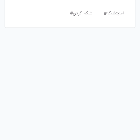
امنیتشبکه#
شبکه_کردن#