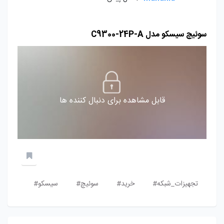
سوئیچ سیسکو مدل C9300-24P-A
قابل مشاهده برای دنبال کننده ها
تجهیزات_شبکه#
خرید#
سوئیچ#
سیسکو#