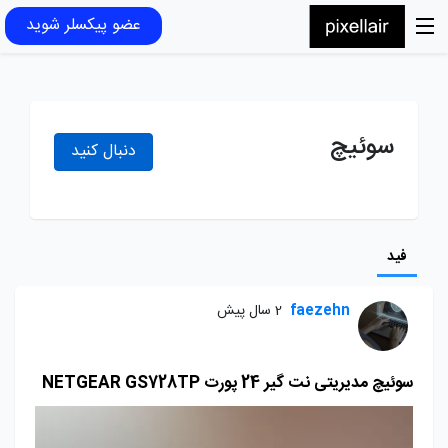
عضو پیکسلر شوید
سوئیچ
دنبال کنید
فید
faezehn
2 سال پیش
سوئیچ مدیریتی نت گیر 24 پورت NETGEAR GS728TP