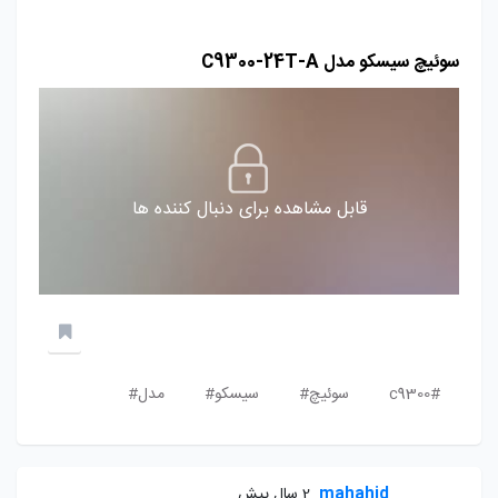
سوئیچ سیسکو مدل C9300-24T-A
قابل مشاهده برای دنبال کننده ها
c9300#
سوئیچ#
سیسکو#
مدل#
mahahid
2 سال پیش