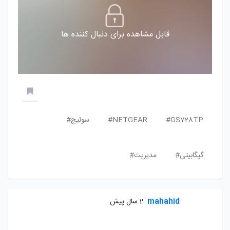
قابل مشاهده برای دنبال کننده ها
GS728TP#
NETGEAR#
سوئیچ#
گیگابیتی#
مدیریت#
mahahid
2 سال پیش