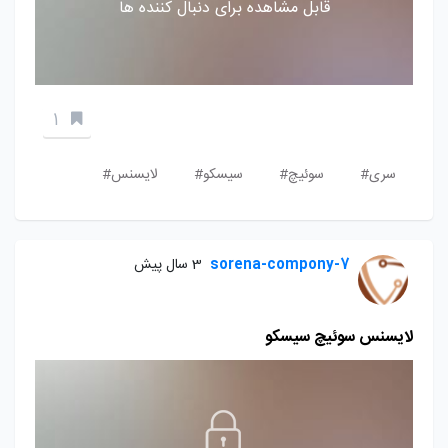
قابل مشاهده برای دنبال کننده ها
1
سری#
سوئیچ#
سیسکو#
لایسنس#
sorena-compony-7
3 سال پیش
لایسنس سوئیچ سیسکو