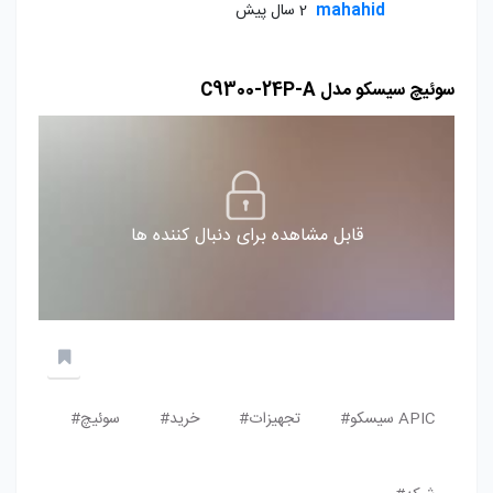
mahahid
2 سال پیش
سوئیچ سیسکو مدل C9300-24P-A
قابل مشاهده برای دنبال کننده ها
APIC سیسکو#
تجهیزات#
خرید#
سوئیچ#