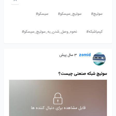
سوئیچ#
سوئیچ_سیسکو#
سیسکو#
کیمیاشبکه#
نحوه_وصل_شدن_به_سوئیچ_سیسکو#
zomid
3 سال پیش
سوئیچ شبکه صنعتی چیست؟
قابل مشاهده برای دنبال کننده ها