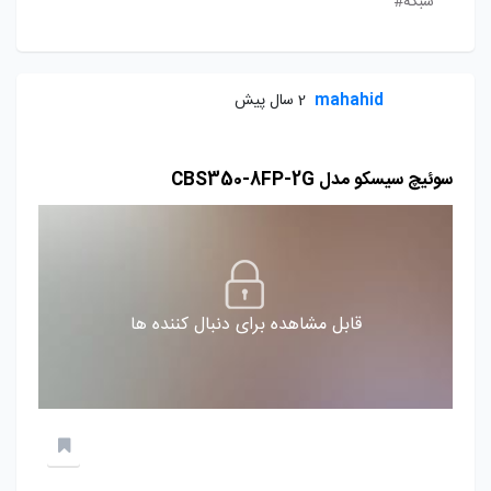
شبکه#
mahahid
2 سال پیش
سوئیچ سیسکو مدل CBS350-8FP-2G
قابل مشاهده برای دنبال کننده ها