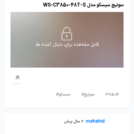
سوئیچ سیسکو مدل WS-C3850-48T-S
قابل مشاهده برای دنبال کننده ها
3850#
سوئیچ#
سیسکو#
mahahid
2 سال پیش