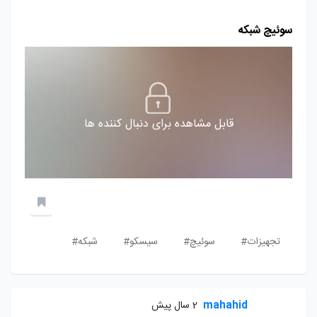
سوئیچ شبکه
قابل مشاهده برای دنبال کننده ها
تجهیزات#
سوئیچ#
سیسکو#
شبکه#
mahahid
2 سال پیش