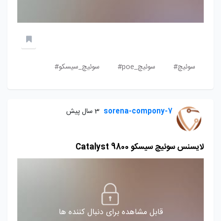
سوئیچ#
سوئیچ_poe#
سوئیچ_سیسکو#
sorena-compony-7
3 سال پیش
لایسنس سوئیچ سیسکو Catalyst 9800
قابل مشاهده برای دنبال کننده ها