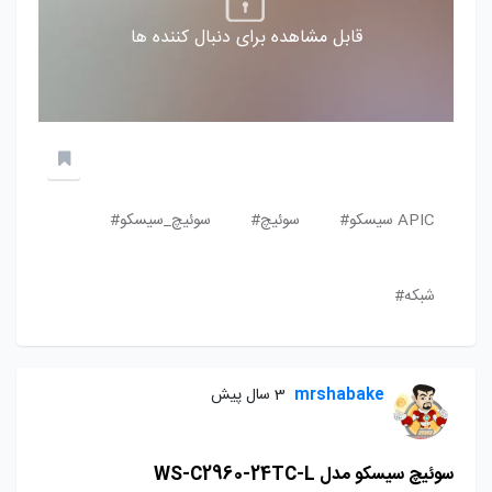
قابل مشاهده برای دنبال کننده ها
APIC سیسکو#
سوئیچ#
سوئیچ_سیسکو#
شبکه#
mrshabake
3 سال پیش
سوئیچ سیسکو مدل WS-C2960-24TC-L