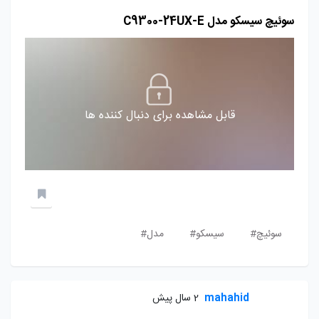
سوئیچ سیسکو مدل C9300-24UX-E
قابل مشاهده برای دنبال کننده ها
سوئیچ#
سیسکو#
مدل#
mahahid
2 سال پیش