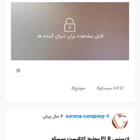
قابل مشاهده برای دنبال کننده ها
APIC سیسکو#
سوئیچ#
sorena-compony-7
4 سال پیش
لایسنس PLR سوئیچ کاتالیست سیسکو