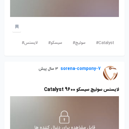
Catalyst#
سوئیچ#
سیسکو#
لایسنس#
sorena-compony-7
3 سال پیش
لایسنس سوئیچ سیسکو Catalyst 9600
قابل مشاهده برای دنبال کننده ها