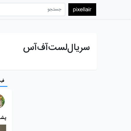
سریال‌لست‌آف‌آس
فید
پشت پر