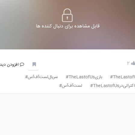
قابل مشاهده برای دنبال کننده ها
2
افزودن دیدگ
TheLastofU
بازیTheLastofUs#
سریال‌لست‌آف‌آس#
ر‌الی‌در‌TheLastofUs#
لست‌آف‌آس#