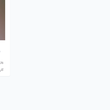
s#
کاراکت