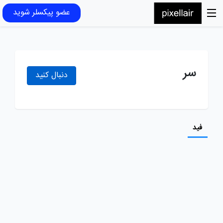
عضو پیکسلر شوید
سر
دنبال کنید
فید