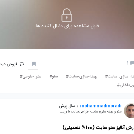
قابل مشاهده برای دنبال کننده ها
1
افزودن دیدگ
نه_سازی_سایت#
بهینه-سازی-سایت#
سئو#
سئو_خارجی#
و_داخلی#
mohammadmoradi
1 سال پیش
سئو و بهینه سازی سایت، طراحی سایت با ورد...
 آنالیز سئو سایت (100% تضمینی)