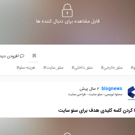
قابل مشاهده برای دنبال کننده ها
افزودن دیدگ
و#
سئو_خارجی#
سئو_داخلی#
سئو_سایت#
هزینه-سئو#
blognews
2 سال پیش
محتوا نویسی - سئو سایت - طراحی سایت
ا کردن کلمه کلیدی هدف برای سئو سایت