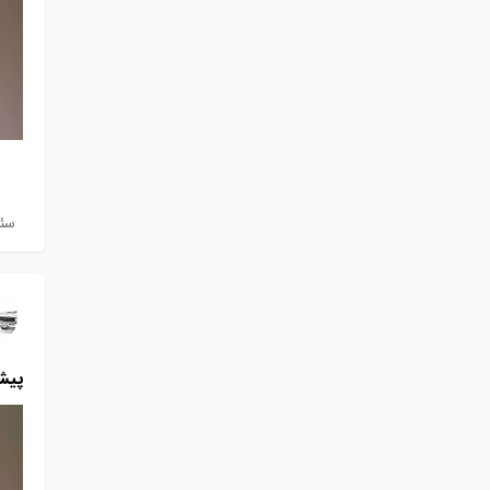
سئ
پیش