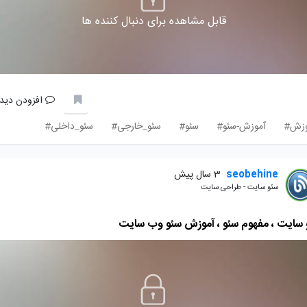
قابل مشاهده برای دنبال کننده ها
افزودن دیدگ
وزش#
آموزش-سئو#
سئو#
سئو_خارجی#
سئو_داخلی#
seobehine
3 سال پیش
سئو سایت - طراحی سایت
 سایت ، مفهوم سئو ، آموزش سئو وب سایت