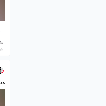
سئ
طر
هدف کاربر