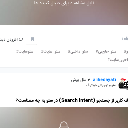
قابل مشاهده برای دنبال کننده ها
1
افزودن دیدگ
و#
سئو_خارجی#
سئو_داخلی#
سئو_سایت#
سئوسایت#
احی_سایت#
alihedayati
3 سال پیش
سئو و دیجیتال مارکتینگ
 از جستجو (Search Intent) در سئو به چه معناست؟