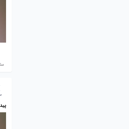
سئ
پید