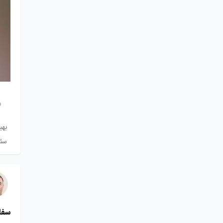
بهی
سئ
سفارش