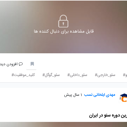
قابل مشاهده برای دنبال کننده ها
افزودن دیدگ
و#
سئو_خارجی#
سئو_داخلی#
سئو_گوگل#
کلید_موفقیت#
مهدی ایلخانی نسب
1 سال پیش
ین دوره سئو در ایران