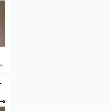
سئ
بهتر