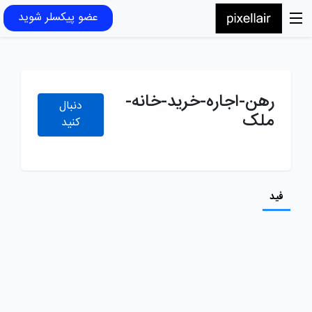
عضو پیکسلر شوید
رهن-اجاره-خرید-خانه-
دنبال
ملک
کنید
فید