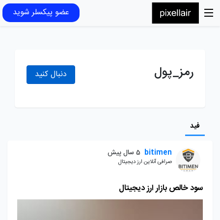
عضو پیکسلر شوید
رمز_پول
دنبال کنید
فید
bitimen
5 سال پیش
صرافی آنلاین ارز دیجیتال
سود خالص بازار ارز دیجیتال