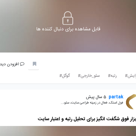
قابل مشاهده برای دنبال کننده ها
افزودن دیدگ
زایش#
رتبه#
سئو_خارجی#
گوگل#
partak
5 سال پیش
فول استک، فعال در زمینه طراحی سایت، سئو،...