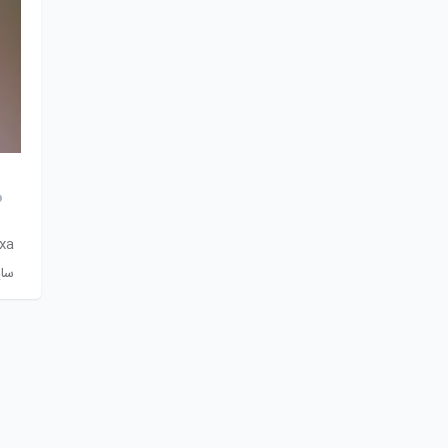
xa#
سا