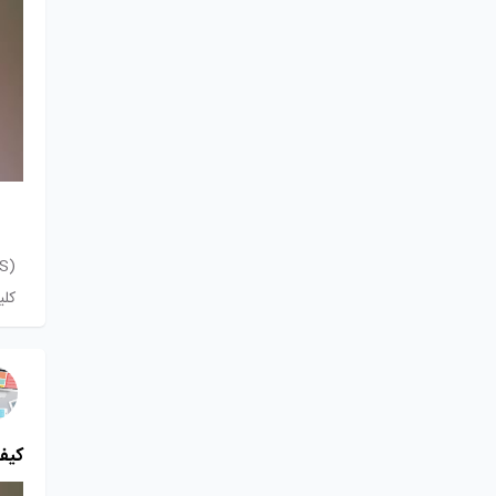
(S#
کل
کیف