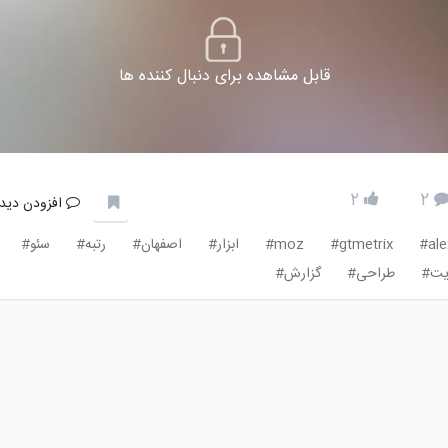
قابل مشاهده برای دنبال کننده ها
2
2
افزودن دیدگ
ale
gtmetrix#
moz#
ابزار#
اصفهان#
رتبه#
سئو#
یت#
طراحی#
گزارش#