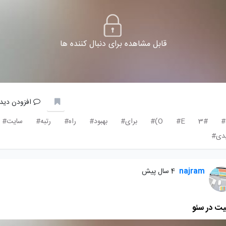
قابل مشاهده برای دنبال کننده ها
افزودن دیدگ
3#
E#
O)#
برای#
بهبود#
راه#
رتبه#
سایت#
یدی#
najram
4 سال پیش
یت در سئو