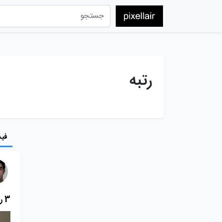
رتبه
فید
3 راه کلیدی برای بهبود رتبه سایت (S E O) 2022