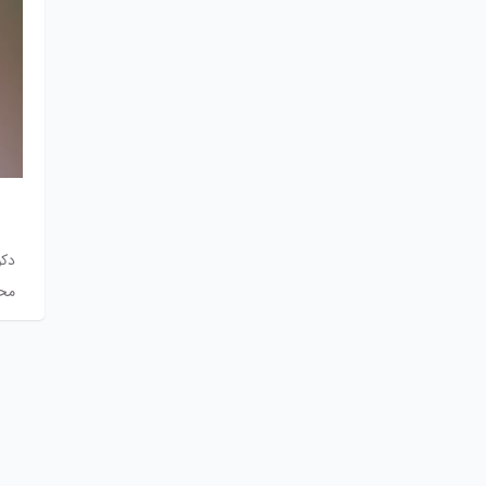
دکو
محا