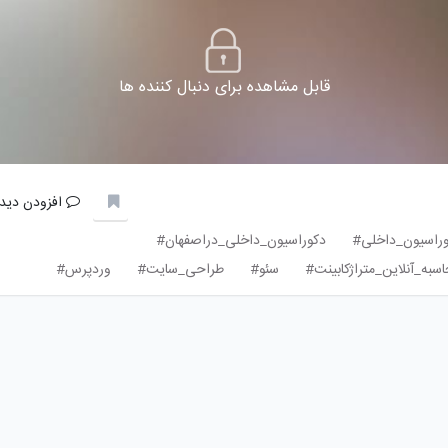
قابل مشاهده برای دنبال کننده ها
افزودن دیدگ
راسیون_داخلی#
دکوراسیون_داخلی_دراصفهان#
سبه_آنلاین_متراژکابینت#
سئو#
طراحی_سایت#
وردپرس#