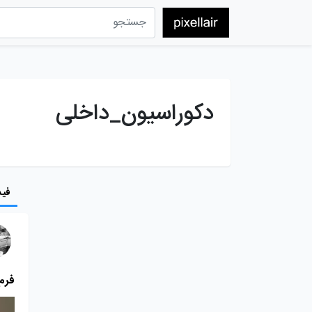
دکوراسیون_داخلی
فید
فرم