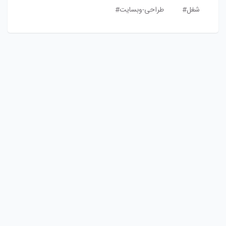
شغل#
طراحی-وبسایت#