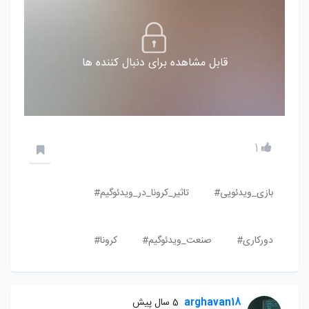
قابل مشاهده برای دنبال کننده ها
1
بازی_ویدئویی#
تاثیر_کرونا_در_ویدئوگیم#
دورکاری#
صنعت_ویدئوگیم#
کرونا#
arghavan18
5 سال پیش