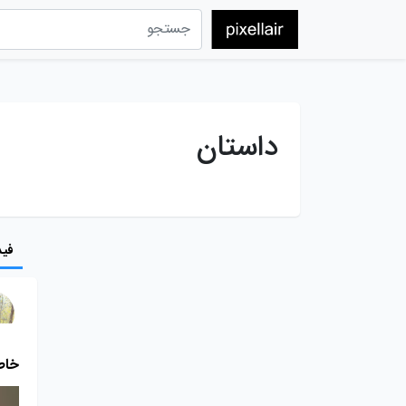
داستان
فید
خاط