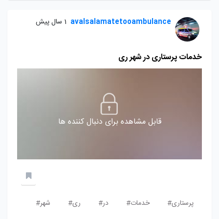
avalsalamatetooambulance
1 سال پیش
خدمات پرستاری در شهر ری
قابل مشاهده برای دنبال کننده ها
پرستاری#
خدمات#
در#
ری#
شهر#