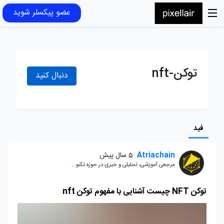
عضو پیکسلر شوید
توکن-nft
دنبال کنید
فید
Atriachain
5 سال پیش
مرجعی آموزشی، تحلیلی و خبری در حوزه تکنو...
توکن NFT چیست آشنایی با مفهوم توکن nft