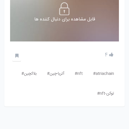
قابل مشاهده برای دنبال کننده ها
4
atriachain#
nft#
آتریا-چین#
بلاکچین#
توکن-nft#