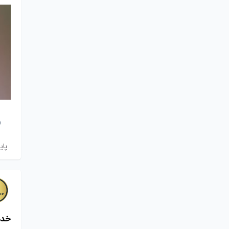
پای
خدم