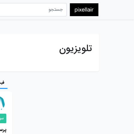
تلویزیون
فید
سو
پر