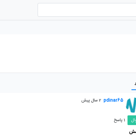
pdinar65
2 سال پیش
ال
1 پاسخ
سش