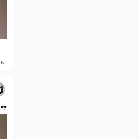
tv#
چه بر