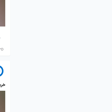
3D#
خرید