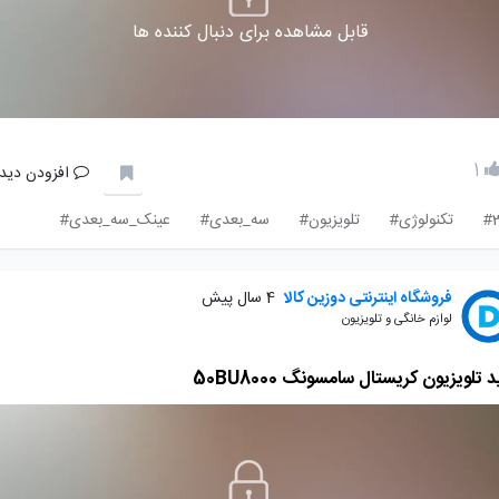
قابل مشاهده برای دنبال کننده ها
1
افزودن دیدگ
تکنولوژی#
تلویزیون#
سه_بعدی#
عینک_سه_بعدی#
فروشگاه اینترنتی دوزین کالا
4 سال پیش
لوازم خانگی و تلویزیون
 تلویزیون کریستال سامسونگ 50BU8000