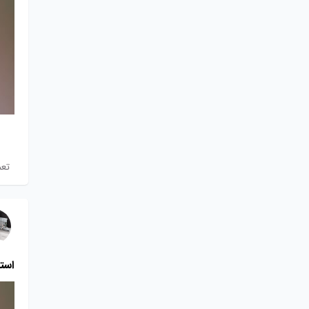
تعم
است