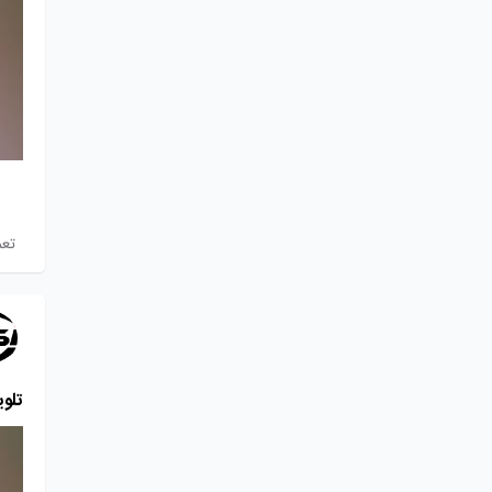
تعم
تلو