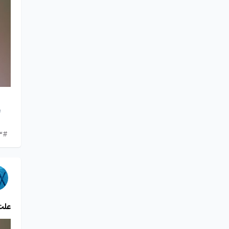
3#
علت