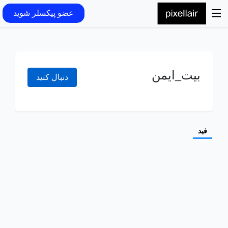
عضو پیکسلر شوید
بیت_ایمن
دنبال کنید
فید