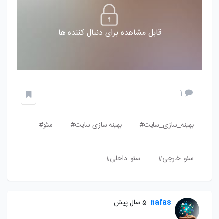
قابل مشاهده برای دنبال کننده ها
1
بهینه_سازی_سایت#
بهینه-سازی-سایت#
سئو#
سئو_خارجی#
سئو_داخلی#
nafas
5 سال پیش