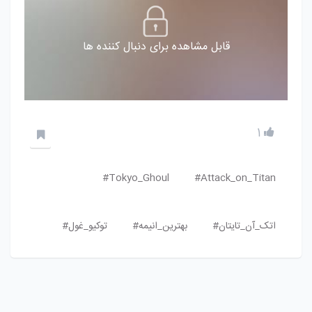
قابل مشاهده برای دنبال کننده ها
1
Tokyo_Ghoul#
Attack_on_Titan#
اتک_آن_تایتان#
بهترین_انیمه#
توکیو_غول#