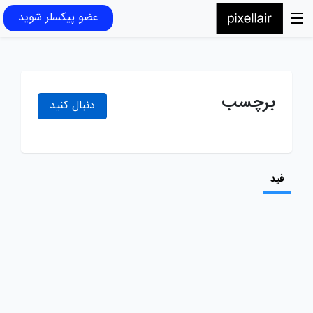
عضو پیکسلر شوید
برچسب
دنبال کنید
فید