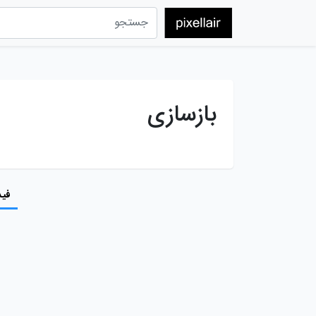
بازسازی
فید