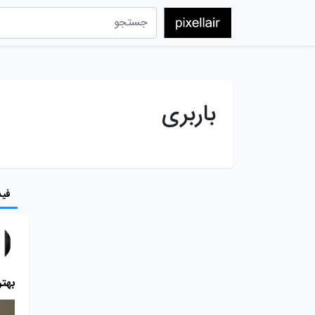
باربری
فید
بهتر