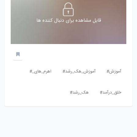
قابل مشاهده برای دنبال کننده ها
آموزش#
آموزش_هک_رشد#
اهرم_های_#
خلق_درآمد#
هک_رشد#