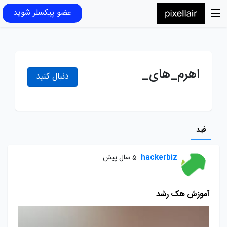
عضو پیکسلر شوید
اهرم_های_
دنبال کنید
فید
hackerbiz
5 سال پیش
آموزش هک رشد