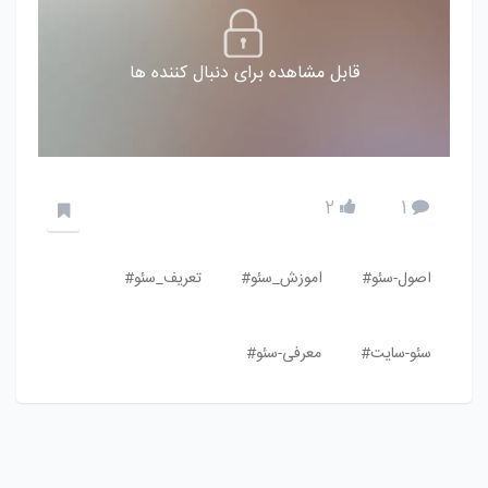
قابل مشاهده برای دنبال کننده ها
2
1
اصول-سئو#
اموزش_سئو#
تعریف_سئو#
سئو-سایت#
معرفی-سئو#