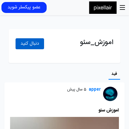
عضو پیکسلر شوید
اموزش_سئو
دنبال کنید
فید
apper
5 سال پیش
اموزش سئو