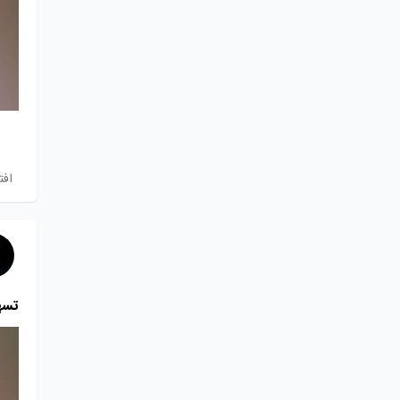
افت
تسه