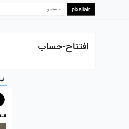
افتتاح-حساب
فید
انتق