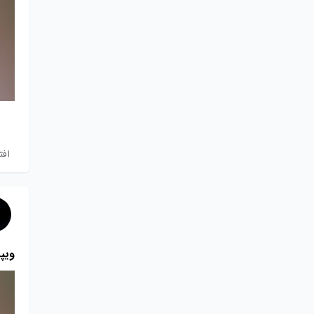
افت
ویپ