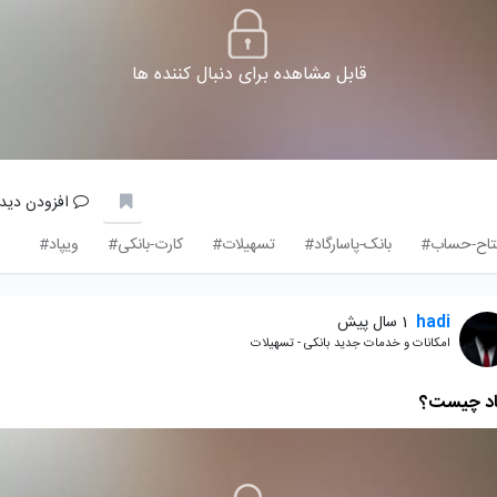
قابل مشاهده برای دنبال کننده ها
افزودن دیدگ
تاح-حساب#
بانک-پاسارگاد#
تسهیلات#
کارت-بانکی#
ویپاد#
hadi
1 سال پیش
امکانات و خدمات جدید بانکی - تسهیلات
اد چیست؟