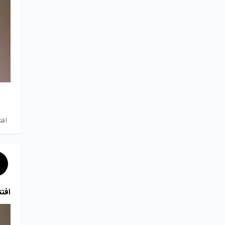
افت
افتت