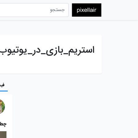
استریم_بازی_در_یوتیوب
فید
چطور