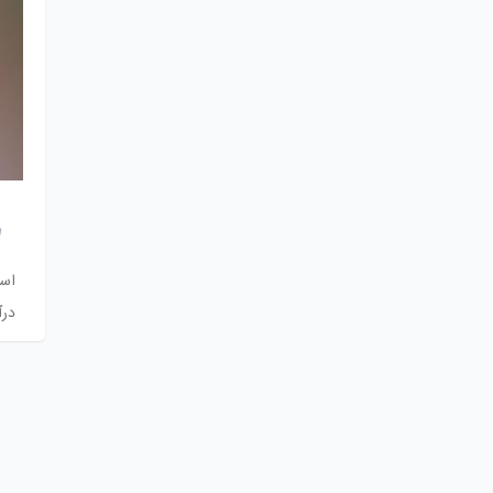
است
درآ