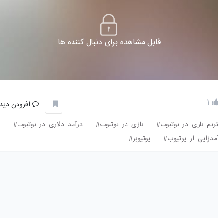
قابل مشاهده برای دنبال کننده ها
1
افزودن دیدگ
ریم_بازی_در_یوتیوب#
بازی_در_یوتیوب#
درآمد_دلاری_در_یوتیوب#
مدزایی_از_یوتیوب#
یوتیوبر#