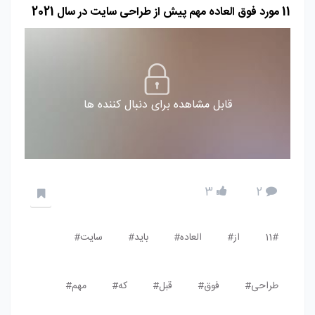
11 مورد فوق العاده مهم پیش از طراحی سایت در سال 2021
قابل مشاهده برای دنبال کننده ها
3
2
11#
از#
العاده#
باید#
سایت#
طراحی#
فوق#
قبل#
که#
مهم#