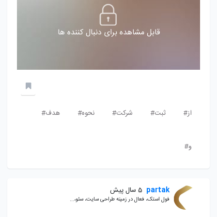
قابل مشاهده برای دنبال کننده ها
از#
ثبت#
شرکت#
نحوه#
هدف#
و#
partak
5 سال پیش
فول استک، فعال در زمینه طراحی سایت، سئو،...