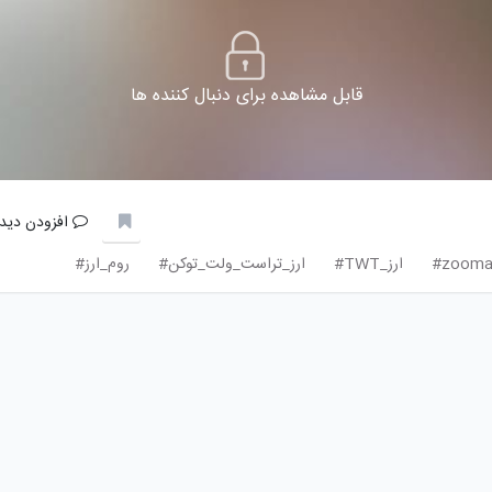
قابل مشاهده برای دنبال کننده ها
افزودن دیدگ
zoomar
ارز_TWT#
ارز_تراست_ولت_توکن#
روم_ارز#