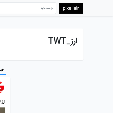
ارز_TWT
فید
ارز ت