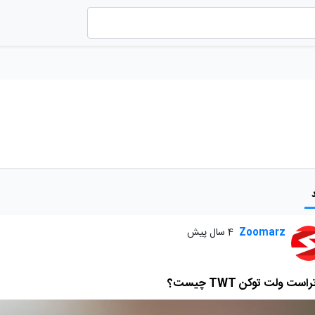
Zoomarz
4 سال پیش
راست ولت توکن TWT چیست؟