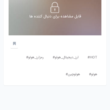
قابل مشاهده برای دنبال کننده ها
HOT#
ارز_دیجیتال_هولو#
رمزارز_هولو#
هولو#
هولوچین#