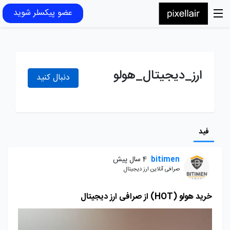
عضو پیکسلر شوید
ارز_دیجیتال_هولو
دنبال کنید
فید
bitimen
4 سال پیش
صرافی آنلاین ارز دیجیتال
خرید هولو (HOT) از صرافی ارز دیجیتال