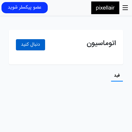
عضو پیکسلر شوید
اتوماسيون
دنبال کنید
فید