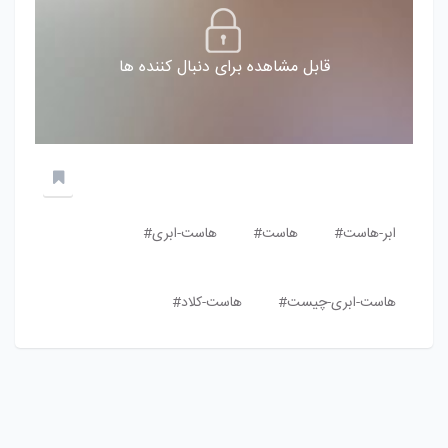
قابل مشاهده برای دنبال کننده ها
ابر-هاست#
هاست#
هاست-ابری#
هاست-ابری-چیست#
هاست-کلاد#