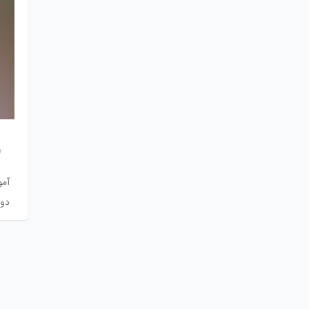
آموز
دو