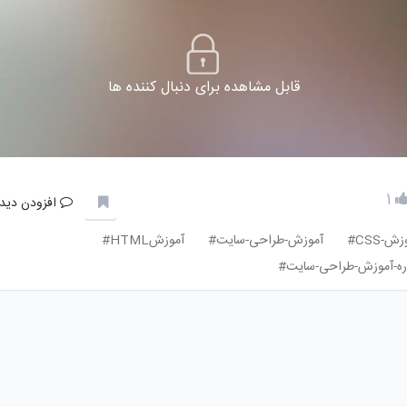
قابل مشاهده برای دنبال کننده ها
1
افزودن دیدگ
ش-CSS#
آموزش-طراحی-سایت#
آموزشHTML#
ره-آموزش-طراحی-سایت#