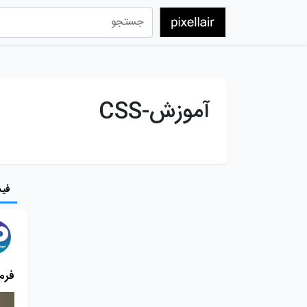
آموزش-CSS
فید
فرم ه