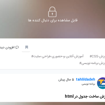
قابل مشاهده برای دنبال کننده ها
افزودن دیدگ
ش-CSS#
آموزش-آنلاین-و-حضوری-طراحی-سایت#
زش-برنامه-نویسی#
tahlildadeh
5 سال پیش
برنامه نویسی
ش ساخت جدول در html