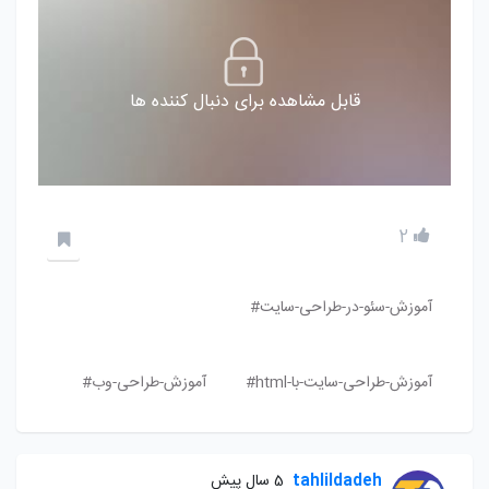
قابل مشاهده برای دنبال کننده ها
2
آموزش-سئو-در-طراحی-سایت#
آموزش-طراحی-سایت-با-html#
آموزش-طراحی-وب#
tahlildadeh
5 سال پیش