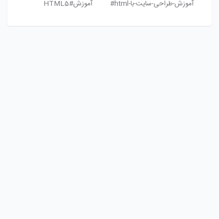
آموزش-طراحی-سایت-با-html#
آموزشHTML5#