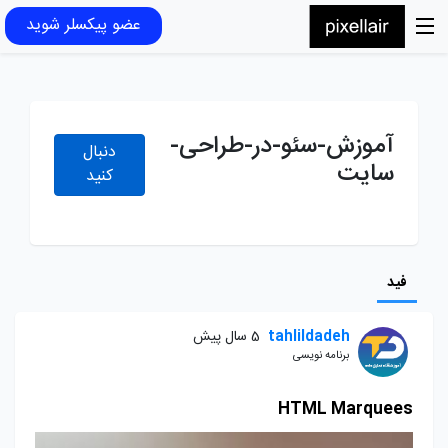
عضو پیکسلر شوید
آموزش-سئو-در-طراحی-
دنبال
سایت
کنید
فید
tahlildadeh
5 سال پیش
برنامه نویسی
HTML Marquees