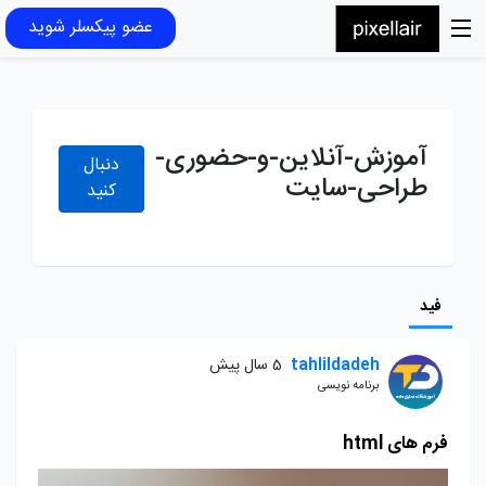
عضو پیکسلر شوید
آموزش-آنلاین-و-حضوری-
دنبال
طراحی-سایت
کنید
فید
tahlildadeh
5 سال پیش
برنامه نویسی
فرم های html