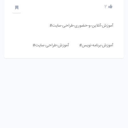
2
آموزش-آنلاین-و-حضوری-طراحی-سایت#
آموزش-برنامه-نویس#
آموزش-طراحی-سایت#