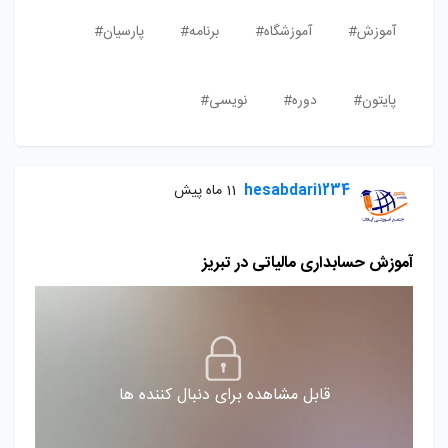
آموزش#
آموزشگاه#
برنامه#
پارسیان#
پایتون#
دوره#
نویسی#
hesabdari1234
11 ماه پیش
آموزش حسابداری مالیاتی در تبریز
قابل مشاهده برای دنبال کننده ها