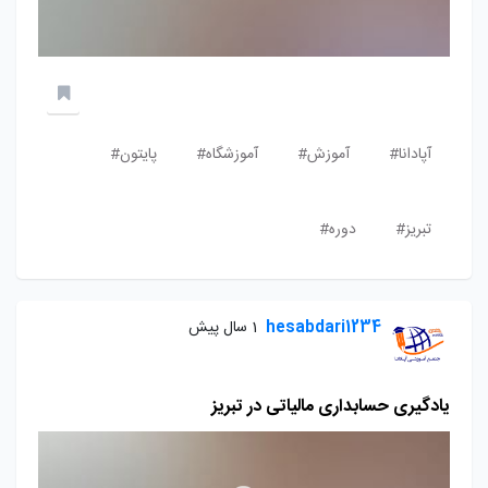
آپادانا#
آموزش#
آموزشگاه#
پایتون#
تبریز#
دوره#
hesabdari1234
1 سال پیش
یادگیری حسابداری مالیاتی در تبریز