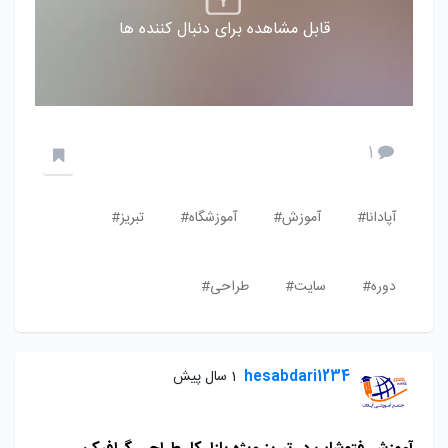
قابل مشاهده برای دنبال کننده ها
1
آپادانا#
آموزش#
آموزشگاه#
تبریز#
دوره#
سایت#
طراحی#
hesabdari1234
1 سال پیش