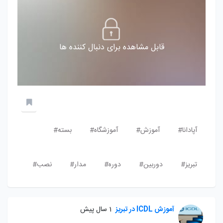
قابل مشاهده برای دنبال کننده ها
آپادانا#
آموزش#
آموزشگاه#
بسته#
تبریز#
دوربین#
دوره#
مدار#
نصب#
آموزش ICDL در تبریز
1 سال پیش