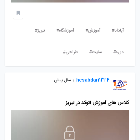
آپادانا#
آموزش#
آموزشگاه#
تبریز#
دوره#
سایت#
طراحی#
hesabdari1234
1 سال پیش
کلاس‌ های آموزش اتوکد در تبریز