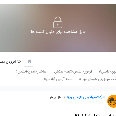
قابل مشاهده برای دنبال کننده ها
افزودن دیدگ
ون-آیلتس#
آزمون-آیلتس-لایف-اسکیلز#
ساختار-آزمون-آیلتس#
ت-مهاجرتی-هومان-ویزا#
منابع-آزمون-آیلتس#
شرکت مهاجرتی هومان ویزا
1 سال پیش