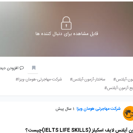
قابل مشاهده برای دنبال کننده ها
افزودن دیدگ
ون-آیلتس#
ساختار-آزمون-آیلتس#
شرکت-مهاجرتی-هومان-ویزا#
بع-آزمون-آیلتس#
شرکت مهاجرتی هومان ویزا
1 سال پیش
آیلتس لایف اسکیلز (IELTS LIFE SKILLS)چیست؟