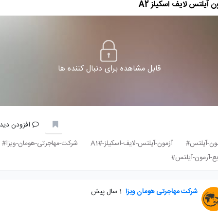
ن آیلتس لایف اسکیلز A2
قابل مشاهده برای دنبال کننده ها
افزودن دیدگ
ون-آیلتس#
آزمون-آیلتس-لایف-اسکیلز-A1#
شرکت-مهاجرتی-هومان-ویزا#
بع-آزمون-آیلتس#
شرکت مهاجرتی هومان ویزا
1 سال پیش