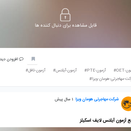
قابل مشاهده برای دنبال کننده ها
افزودن دیدگ
ن-OET#
آزمون-PTE#
آزمون-آیلتس#
آزمون-تافل#
ت-مهاجرتی-هومان-ویزا#
شرکت مهاجرتی هومان ویزا
1 سال پیش
ع آزمون آیلتس لایف اسکیلز