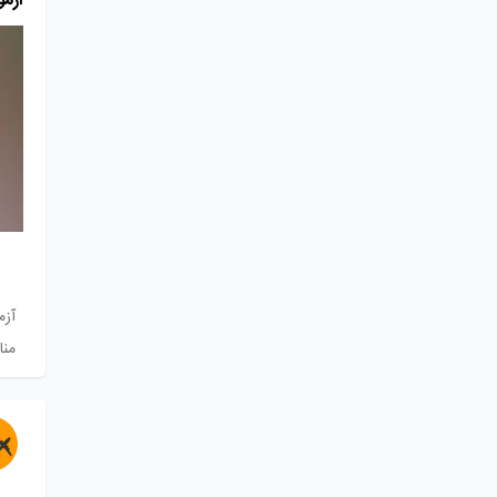
آزمو
آزم
منا