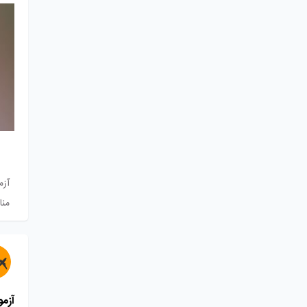
آزم
منا
آزمون 