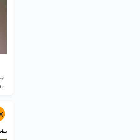
آزم
منا
ساخت