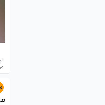
آزم
شرک
تفاو