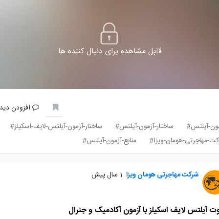
قابل مشاهده برای دنبال کننده ها
افزودن دیدگ
ون-آیلتس#
ساختار-آزمون-آیلتس#
ساختار-آزمون-آیلتس-لایف-اسکیلز#
ت-مهاجرتی-هومان-ویزا#
منابع-آزمون-آیلتس#
شرکت مهاجرتی هومان ویزا
1 سال پیش
ت آیلتس لایف اسکیلز با آزمون آکادمیک و جنرال