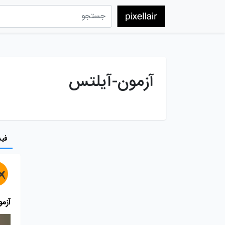
آزمون-آیلتس
فید
آزمون PTE برای مها