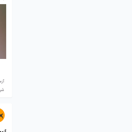
آزم
شرک