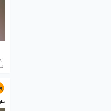
آزمو
شرک
مناب