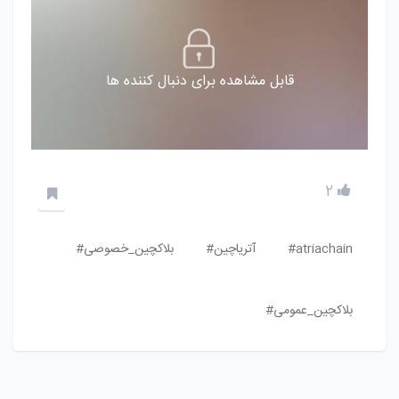
قابل مشاهده برای دنبال کننده ها
2
atriachain#
آتریاچین#
بلاکچین_خصوصی#
بلاکچین_عمومی#