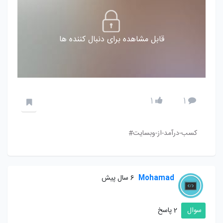
قابل مشاهده برای دنبال کننده ها
1
1
کسب-درآمد-از-وبسایت#
Mohamad
6 سال پیش
سوال
2 پاسخ