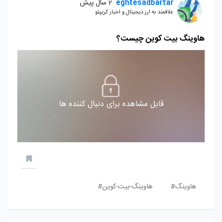
eghtesadbartar
2 سال پیش
علاقمند به ارز دیجیتال و اخبار کریپتو
هاوینگ بیت کوین چیست؟
قابل مشاهده برای دنبال کننده ها
هاوینگ#
هاوینگ-بیت-کوین#