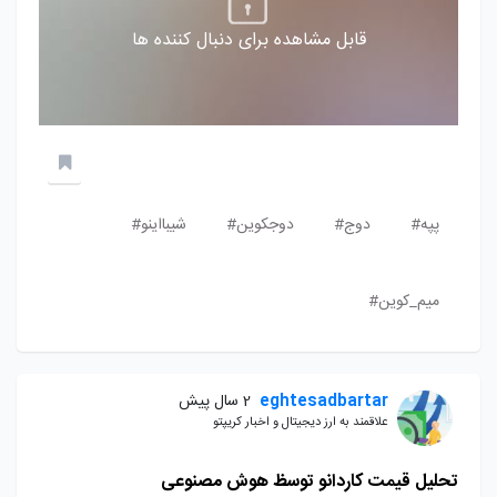
قابل مشاهده برای دنبال کننده ها
پپه#
دوج#
دوجکوین#
شیبااینو#
میم_کوین#
eghtesadbartar
2 سال پیش
علاقمند به ارز دیجیتال و اخبار کریپتو
تحلیل قیمت کاردانو توسظ هوش مصنوعی