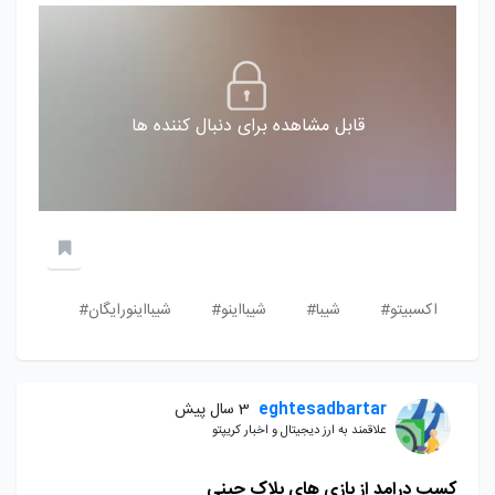
قابل مشاهده برای دنبال کننده ها
اکسبیتو#
شیبا#
شیبااینو#
شیبااینورایگان#
eghtesadbartar
3 سال پیش
علاقمند به ارز دیجیتال و اخبار کریپتو
کسب درامد از بازی های بلاک چینی