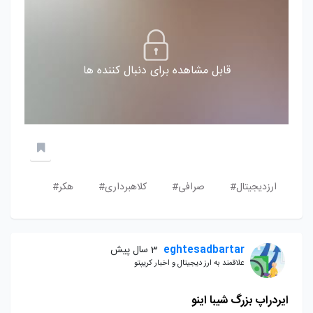
قابل مشاهده برای دنبال کننده ها
ارزدیجیتال#
صرافی#
کلاهبرداری#
هکر#
eghtesadbartar
3 سال پیش
علاقمند به ارز دیجیتال و اخبار کریپتو
ایردراپ بزرگ شیبا اینو