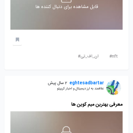
قابل مشاهده برای دنبال کننده ها
nft#
ان_اف_تی#
eghtesadbartar
2 سال پیش
علاقمند به ارز دیجیتال و اخبار کریپتو
معرفی بهترین میم کوین ها