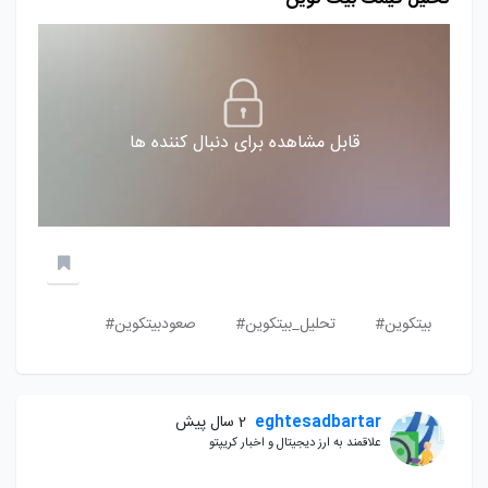
قابل مشاهده برای دنبال کننده ها
بیتکوین#
تحلیل_بیتکوین#
صعودبیتکوین#
eghtesadbartar
2 سال پیش
علاقمند به ارز دیجیتال و اخبار کریپتو