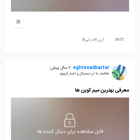
nft#
ان_اف_تی#
eghtesadbartar
2 سال پیش
علاقمند به ارز دیجیتال و اخبار کریپتو
معرفی بهترین میم کوین ها
قابل مشاهده برای دنبال کننده ها