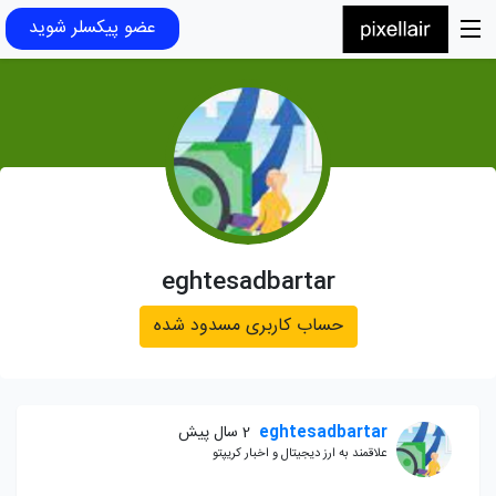
عضو پیکسلر شوید
eghtesadbartar
حساب کاربری مسدود شده
eghtesadbartar
2 سال پیش
علاقمند به ارز دیجیتال و اخبار کریپتو