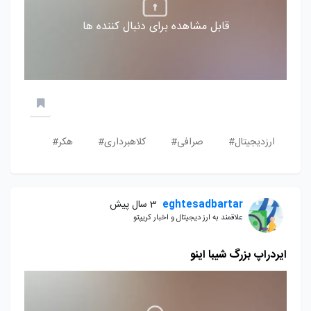
قابل مشاهده برای دنبال کننده ها
ارزدیجیتال#
صرافی#
کلاهبرداری#
هکر#
eghtesadbartar
3 سال پیش
علاقمند به ارز دیجیتال و اخبار کریپتو
ایردراپ بزرگ شیبا اینو