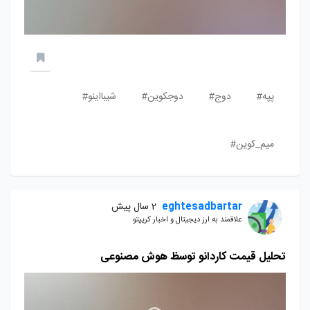
پپه#
دوج#
دوجکوین#
شیبااینو#
میم_کوین#
eghtesadbartar
2 سال پیش
علاقمند به ارز دیجیتال و اخبار کریپتو
تحلیل قیمت کاردانو توسظ هوش مصنوعی