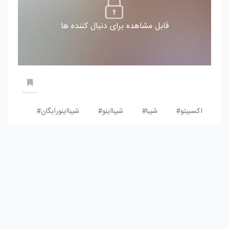
قابل مشاهده برای دنبال کننده ها
اکسبیتو#
شیبا#
شیبااینو#
شیبااینورایگان#
eghtesadbartar
3 سال پیش
علاقمند به ارز دیجیتال و اخبار کریپتو
کسب درامد از بازی های بلاک چینی