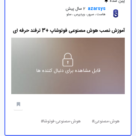
پین شده
azarsys
2 سال پیش
هاست ، سرور ، وردپرس ، سئو
آموزش نصب هوش مصنوعی فوتوشاپ +3 ترفند حرفه ای
قابل مشاهده برای دنبال کننده ها
هوش-مصنوعی#
هوش-مصنوعی-فوتوشا#