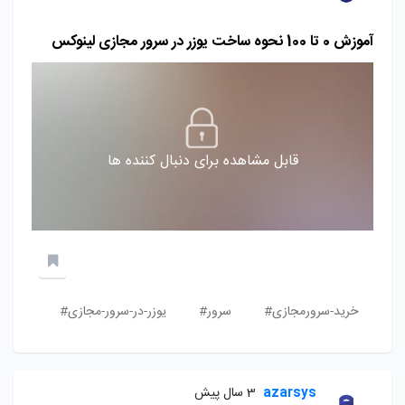
آموزش 0 تا 100 نحوه ساخت یوزر در سرور مجازی لینوکس
قابل مشاهده برای دنبال کننده ها
خرید-سرورمجازی#
سرور#
یوزر-در-سرور-مجازی#
azarsys
3 سال پیش