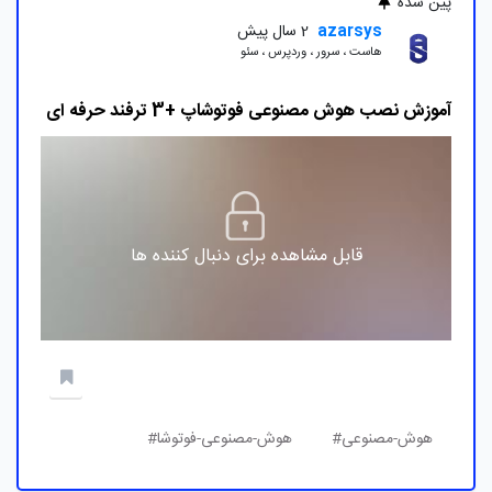
پین شده
azarsys
2 سال پیش
هاست ، سرور ، وردپرس ، سئو
آموزش نصب هوش مصنوعی فوتوشاپ +3 ترفند حرفه ای
قابل مشاهده برای دنبال کننده ها
هوش-مصنوعی#
هوش-مصنوعی-فوتوشا#