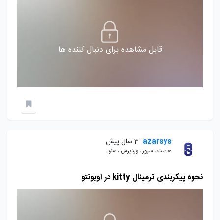
قابل مشاهده برای دنبال کننده ها
azarsys
3 سال پیش
هاست ، سرور ، وردپرس ، سئو
نحوه پیکربندی ترمینال kitty در اوبونتو