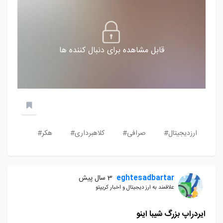
قابل مشاهده برای دنبال کننده ها
ارزدیجیتال#
صرافی#
کلاهبرداری#
هکر#
eghtesadbartar
3 سال پیش
علاقمند به ارز دیجیتال و اخبار کریپتو
ایردراپ بزرگ شیبا اینو