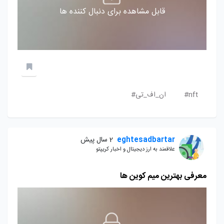
قابل مشاهده برای دنبال کننده ها
nft#
ان_اف_تی#
eghtesadbartar
2 سال پیش
علاقمند به ارز دیجیتال و اخبار کریپتو
معرفی بهترین میم کوین ها