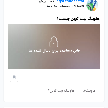
eghtesadbartar
2 سال پیش
علاقمند به ارز دیجیتال و اخبار کریپتو
هاوینگ بیت کوین چیست؟
قابل مشاهده برای دنبال کننده ها
هاوینگ#
هاوینگ-بیت-کوین#