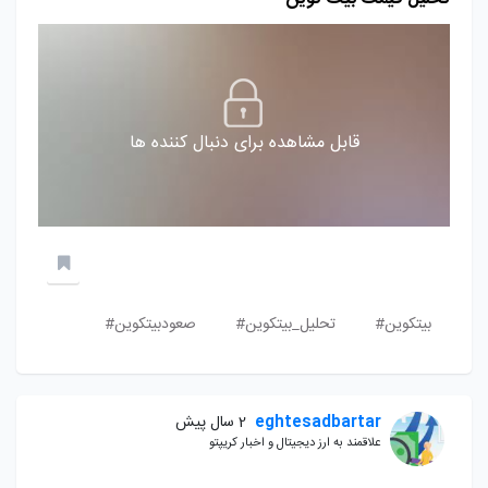
قابل مشاهده برای دنبال کننده ها
بیتکوین#
تحلیل_بیتکوین#
صعودبیتکوین#
eghtesadbartar
2 سال پیش
علاقمند به ارز دیجیتال و اخبار کریپتو