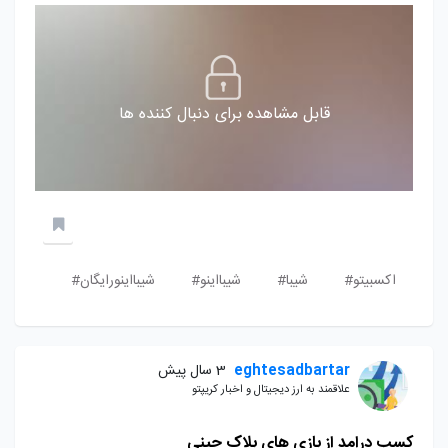
قابل مشاهده برای دنبال کننده ها
اکسبیتو#
شیبا#
شیبااینو#
شیبااینورایگان#
eghtesadbartar
3 سال پیش
علاقمند به ارز دیجیتال و اخبار کریپتو
کسب درامد از بازی های بلاک چینی