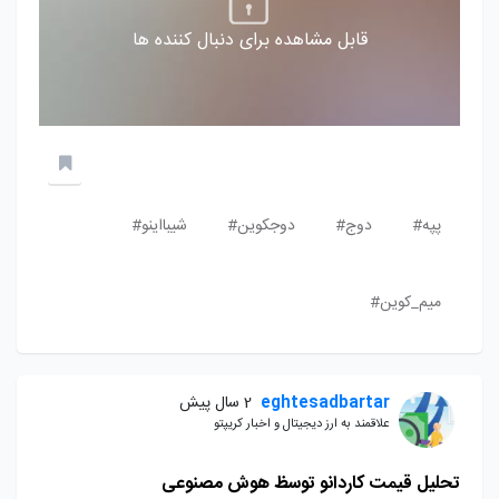
قابل مشاهده برای دنبال کننده ها
پپه#
دوج#
دوجکوین#
شیبااینو#
میم_کوین#
eghtesadbartar
2 سال پیش
علاقمند به ارز دیجیتال و اخبار کریپتو
تحلیل قیمت کاردانو توسظ هوش مصنوعی