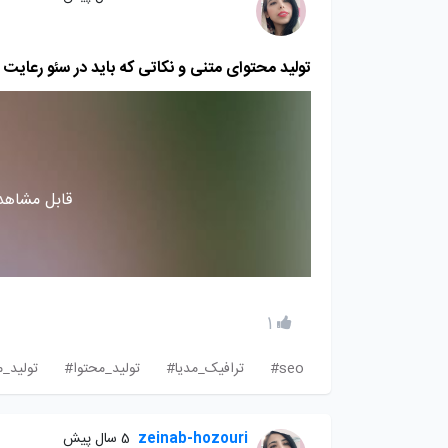
تولید محتوای متنی و نکاتی که باید در سئو رعایت 
قابل مشاهده
1
seo#
ترافیک_مدیا#
تولید_محتوا#
تولید_
zeinab-hozouri
5 سال پیش