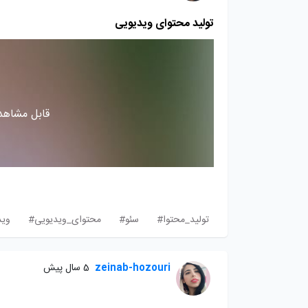
تولید محتوای ویدیویی
قابل مشاهده
تولید_محتوا#
سئو#
محتوای_ویدیویی#
وید
zeinab-hozouri
5 سال پیش