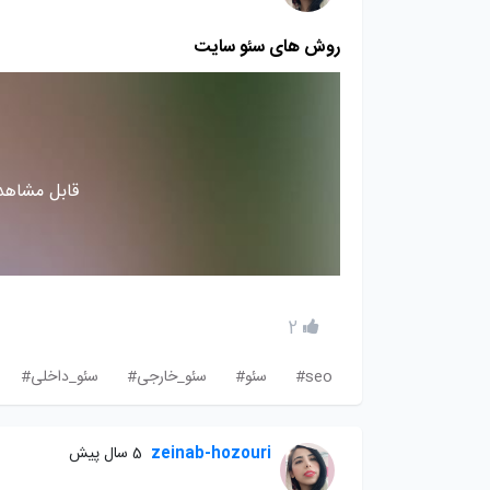
روش های سئو سایت
قابل مشاهده
2
seo#
سئو#
سئو_خارجی#
سئو_داخلی#
zeinab-hozouri
5 سال پیش