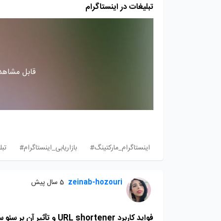
تبلیغات در اینستاگرام
قابل مشاهده
اینستاگرام_مارکتینگ#
بازاریابی_اینستاگرام#
تبل
zeinab-hozouri
5 سال پیش
فواید کاربرد URL shortener و تآثیر آن بر سئو سایت