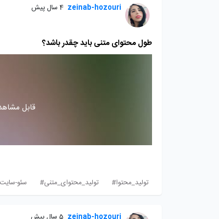
zeinab-hozouri
4 سال پیش
طول محتوای متنی باید چقدر باشد؟
قابل مشاهده
تولید_محتوا#
تولید_محتوای_متنی#
سئو-سایت
zeinab-hozouri
5 سال پیش