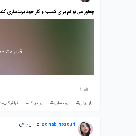
چطور می‌توانم برای کسب و کار خود برندسازی کنم
قابل مشاهده
2
بازاریابی#
برندسازی#
برندینگ#
ترافیک_مدی
zeinab-hozouri
5 سال پیش