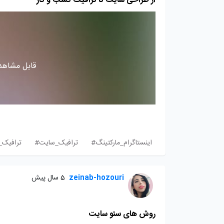
از طراحی سایت تا ترافیک کسب و کار
قابل مشاهده
اینستاگرام_مارکتینگ#
ترافیک_سایت#
ترافیک_
zeinab-hozouri
5 سال پیش
روش های سئو سایت