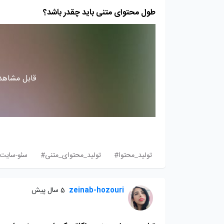
طول محتوای متنی باید چقدر باشد؟
قابل مشاهده
تولید_محتوا#
تولید_محتوای_متنی#
سئو-سایت
zeinab-hozouri
5 سال پیش