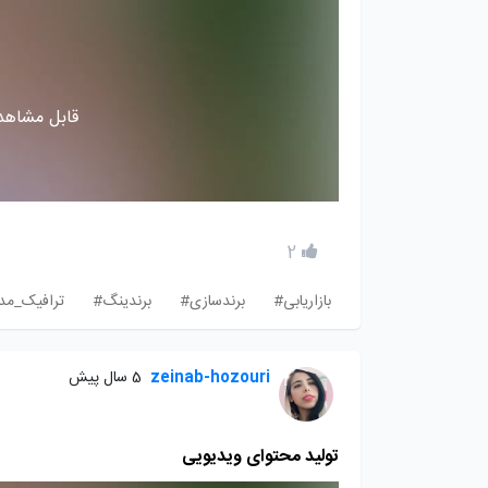
قابل مشاهده
2
بازاریابی#
برندسازی#
برندینگ#
ترافیک_مدی
zeinab-hozouri
5 سال پیش
تولید محتوای ویدیویی