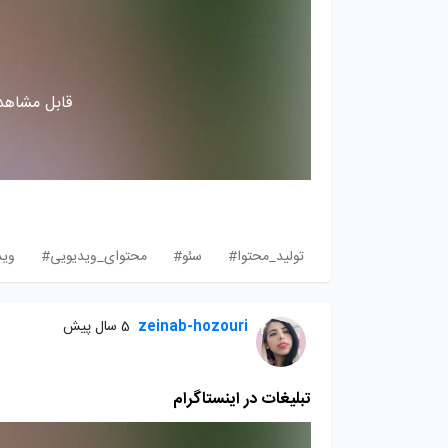
قابل مشاهده
تولید_محتوا#
سئو#
محتوای_ویدیویی#
وید
zeinab-hozouri
5 سال پیش
تبلیغات در اینستاگرام