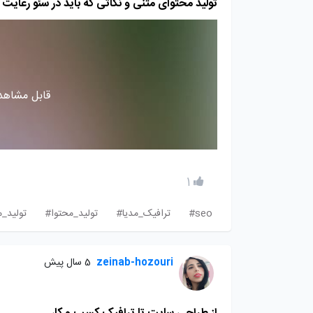
تولید محتوای متنی و نکاتی که باید در سئو رعایت 
قابل مشاهده
1
seo#
ترافیک_مدیا#
تولید_محتوا#
تولید_
zeinab-hozouri
5 سال پیش