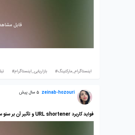
قابل مشاهده
اینستاگرام_مارکتینگ#
بازاریابی_اینستاگرام#
تبل
zeinab-hozouri
5 سال پیش
فواید کاربرد URL shortener و تآثیر آن بر سئو سایت