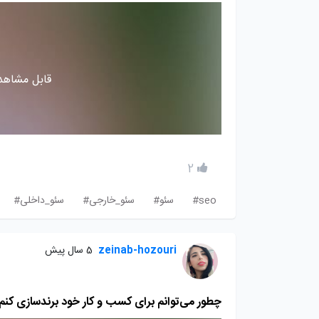
قابل مشاهده
2
seo#
سئو#
سئو_خارجی#
سئو_داخلی#
zeinab-hozouri
5 سال پیش
چطور می‌توانم برای کسب و کار خود برندسازی کنم