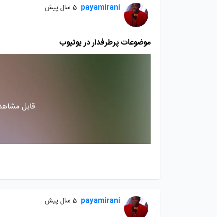
payamirani
5 سال پیش
موضوعات پرطرفدار در یوتیوب
قابل مشاهده
payamirani
5 سال پیش