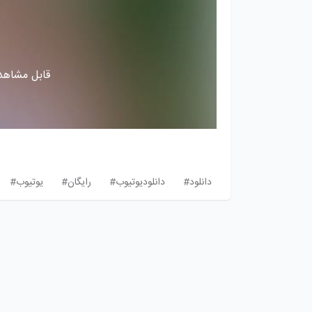
قابل مشاهده
دانلود#
دانلودیوتیوب#
رایگان#
یوتیوب#